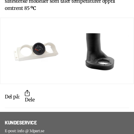
slitesterke modeller som tåler temperaturer opptil
omtrent 85
ºC
Del på:
Dele
KUNDESERVICE
E-post: info @ 3dpart.se