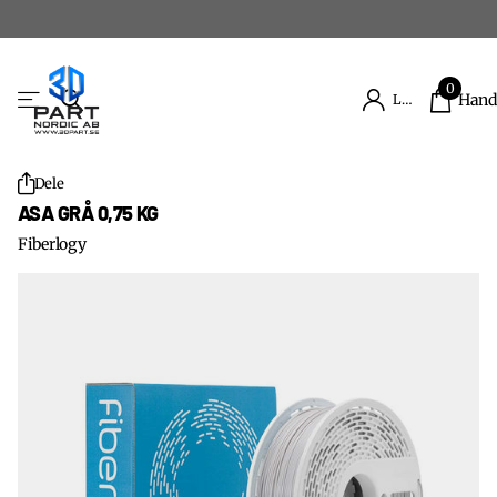
0
Hand
Logg inn
Dele
ASA GRÅ 0,75 KG
Fiberlogy