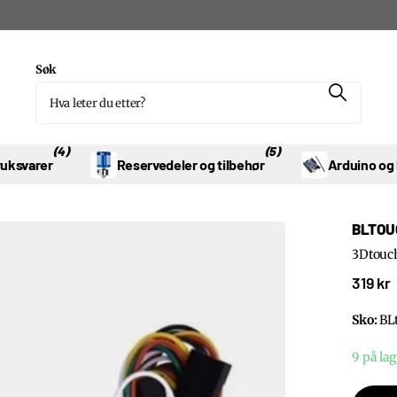
Søk
(4)
(5)
ruksvarer
Reservedeler og tilbehør
Arduino og
BLTOU
3Dtouc
319 kr
Sko:
BLt
9 på lag