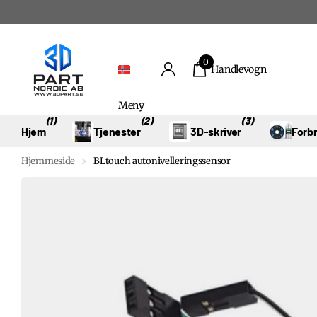
0
Handlevogn
Meny
(1)
(2)
(3)
Hjem
Tjenester
3D-skriver
Forb
Hjemmeside
BLtouch autonivelleringssensor