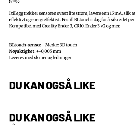
gang.
I tillegg trekker sensoren svært lite strøm, lavere enn 15 mA, slik a
effektivt og energieffektivt. Bestill BLtouch i dag for å sikre det p
Kompatibel med Creality Ender 3, CR10, Ender 3 v2 og mer.
BLtouch-sensor
- Merke: 3D touch
Nøyaktighet:
+-0,005 mm
Leveres med skruer og ledninger
DU KAN OGSÅ LIKE
DU KAN OGSÅ LIKE