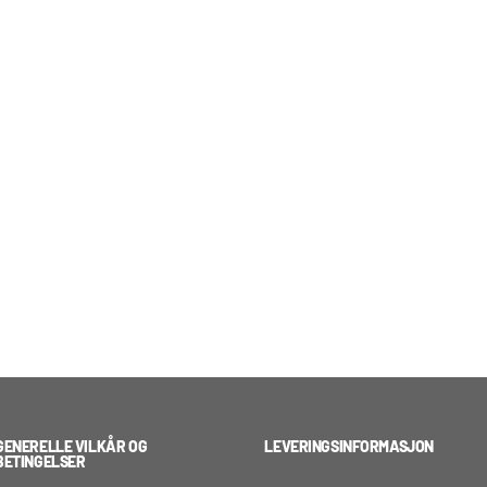
GENERELLE VILKÅR OG
LEVERINGSINFORMASJON
BETINGELSER