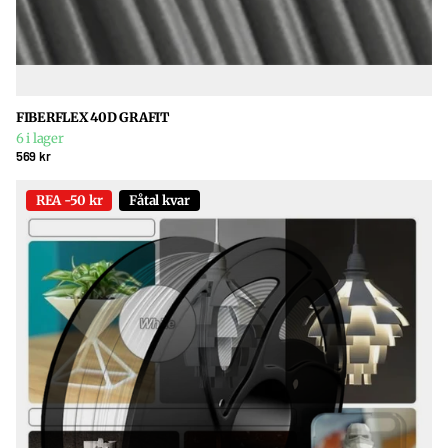
FIBERFLEX 40D GRAFIT
6 i lager
569 kr
REA -50 kr
Fåtal kvar