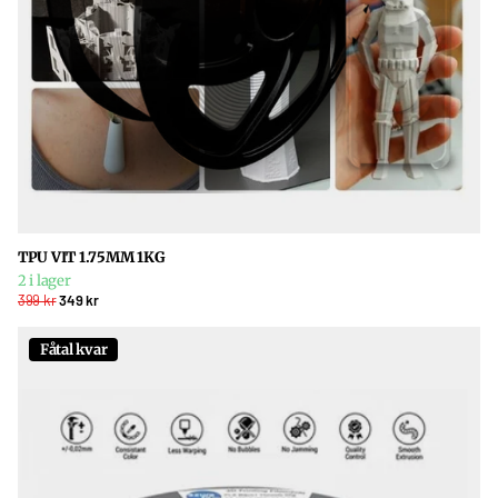
TPU VIT 1.75MM 1KG
2 i lager
399 kr
349 kr
Fåtal kvar