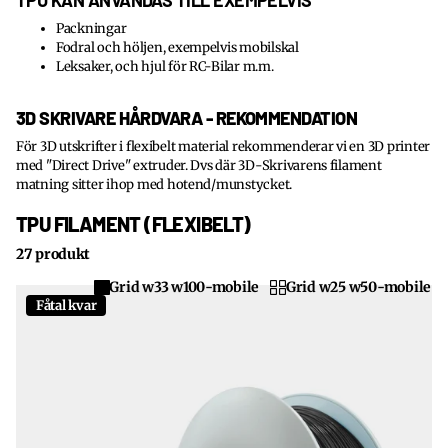
TPU KAN ANVÄNDAS TILL EXEMPELVIS
Packningar
Fodral och höljen, exempelvis mobilskal
Leksaker, och hjul för RC-Bilar m.m.
3D SKRIVARE HÅRDVARA - REKOMMENDATION
För 3D utskrifter i flexibelt material rekommenderar vi en 3D printer
med "Direct Drive" extruder. Dvs där 3D-Skrivarens filament
matning sitter ihop med hotend/munstycket.
TPU FILAMENT (FLEXIBELT)
27 produkt
Grid w33 w100-mobile
Grid w25 w50-mobile
Fåtal kvar