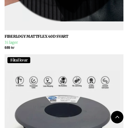
FIBERLOGY MATTFLEX 40D SVART
3 i lager
689 kr
Fåtal kvar