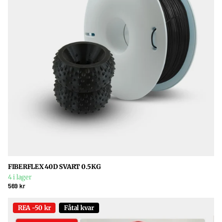
FIBERFLEX 40D SVART 0.5KG
4 i lager
569 kr
REA -50 kr
Fåtal kvar