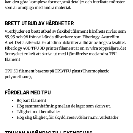
kan den göra komplexa former, små detaljer och intrikata mönster
som är omöjliga med andra material.
BRETT UTBUD AV HÅRDHETER
Vi erbjuder ett brett utbud av flexibelt filament hårdhets nivåer som
85, 95 och 98 från välkända tillverkare som Fiberlogy, Azurefilm
Anet. Detta säkerställer att dina utskrifter alltid är av högsta kvalitet.
Fiberlogy 40D TPU 3D printer filament är en av våra toppsäljare, det
är mycket enkelt att skriva ut med i jämförelse med andra TPU
filament
TPU 3D filament baseras på TPE/TPU plast (Thermoplastic
polyurethane),
FÖRDELAR MED TPU
Böjbart filament
Hög sammanhäftning mellan de lager som skrivs ut.
Tålighet mot kemikalier
Hög slag tålighet, för skydd, reservdelar m.m i verkstäder