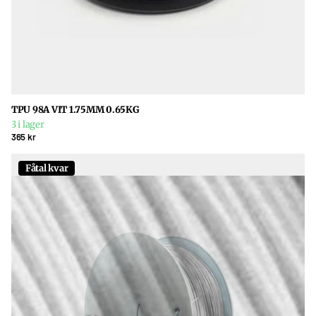
TPU 98A VIT 1.75MM 0.65KG
3 i lager
365 kr
Fåtal kvar