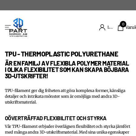
0
Varu
Logga in
TPU - THERMOPLASTIC POLYURETHANE
ÄR EN FAMILJ AV FLEXIBLA POLYMER MATERIAL
I OLIKA FLEXIBILITET SOM KAN SKAPA BÖJBARA
3D-UTSKRIFTER!
TPU-filament ger dig friheten att göra komplexa former, känsliga
detaljer och intrikata mönster som är omöjliga med andra 3D-
utskriftsmaterial.
OÖVERTRÄFFAD FLEXIBILITET OCH STYRKA
Vår TPU-filament erbjuder överlägsen flexibilitet och styrka jämfört
med många andra 3D-utskriftsmaterial. Med sina unika egenskaper