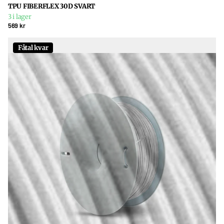
TPU FIBERFLEX 30D SVART
3 i lager
569 kr
Fåtal kvar