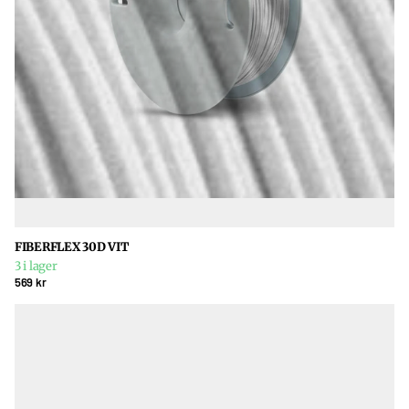
FIBERFLEX 30D VIT
3 i lager
569 kr