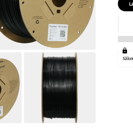
Lä
Säker