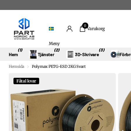
0
Varukorg
Meny
(1)
(2)
(3)
Hem
Tjänster
3D-Skrivare
Förbr
Hemsida
Polymax PETG-ESD 2KG Svart
Fåtal kvar