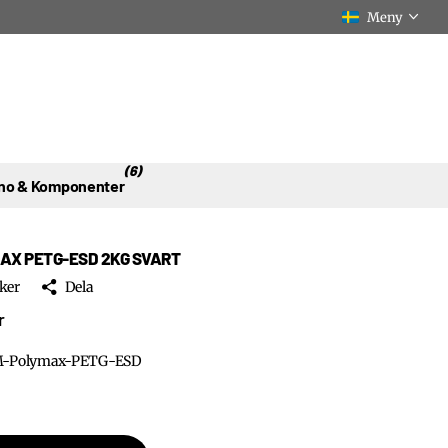
Meny
(6)
no & Komponenter
AX PETG-ESD 2KG SVART
ker
Dela
r
-Polymax-PETG-ESD