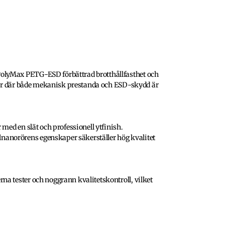
olyMax PETG-ESD förbättrad brotthållfasthet och
ngar där både mekanisk prestanda och ESD-skydd är
med en slät och professionell ytfinish.
anorörens egenskaper säkerställer hög kvalitet
a tester och noggrann kvalitetskontroll, vilket