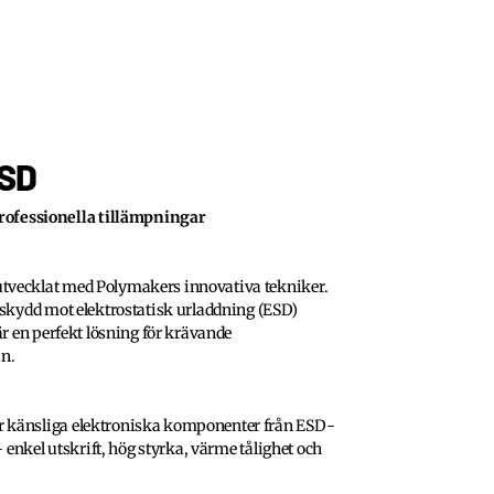
SD
ofessionella tillämpningar
utvecklat med Polymakers innovativa tekniker.
 skydd mot elektrostatisk urladdning (ESD)
är en perfekt lösning för krävande
n.
r känsliga elektroniska komponenter från ESD-
 enkel utskrift, hög styrka, värme tålighet och