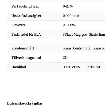
Part cooling fläkt
0-25%
Utskrifts hastighet
0-100mm/s
Flowrate
95-105%
Fästmedel för PLA
3Dlac
,
Magigoo
,
Starkt lims
Spoolens mått
⌀mm , Centrumhål: ⌀mm b
Tillverkningsland
CN
Datablad
PETG TDS | PETG MDS
Du kanske också gillar