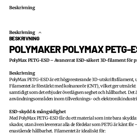
Beskrivning
Beskrivning
BESKRIVNING
POLYMAKER POLYMAX PETG-E
PolyMax PETG-ESD – Avancerat ESD-säkert 3D-filament för pr
Beskrivning
PolyMax PETG-ESD är ett högpresterande 3D-utskriftsfilament, 
Filamentet är förstärkt med kolnanorör (CNT), vilket ger utmärkt
samtidigt som det erbjuder överlägsen seghet och hållbarhet. Det 
användningsområden inom tillverknings- och elektronikindustri
ESD-skydd & mångsidighet
Med PolyMax PETG-ESD får du ett material som inte bara skydda
skador, utan även levererar alla de fördelar som PETG är känt för –
enastående hållbarhet. Filamentet är idealiskt för: