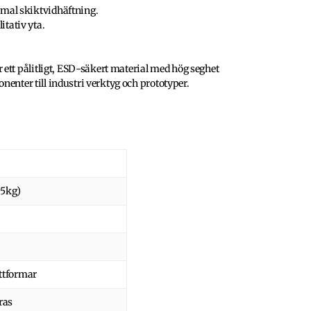
timal skiktvidhäftning.
itativ yta.
ett pålitligt, ESD-säkert material med hög seghet
onenter till industri verktyg och prototyper.
.5kg)
attformar
ras