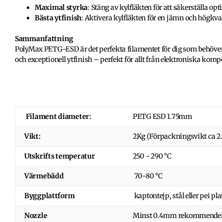
Maximal styrka
: Stäng av kylfläkten för att säkerställa op
Bästa ytfinish
: Aktivera kylfläkten för en jämn och högkval
Sammanfattning
PolyMax PETG-ESD är det perfekta filamentet för dig som behöver 
och exceptionell ytfinish – perfekt för allt från elektroniska komp
Filament diameter:
PETG ESD
1.75mm
Vikt:
2Kg (Förpackningsvikt ca 2
Utskrifts temperatur
250 - 290
°C
Värmebädd
70-80 °C
Byggplattform
kaptontejp, stål eller pei pl
Nozzle
Minst 0.4mm rekommende