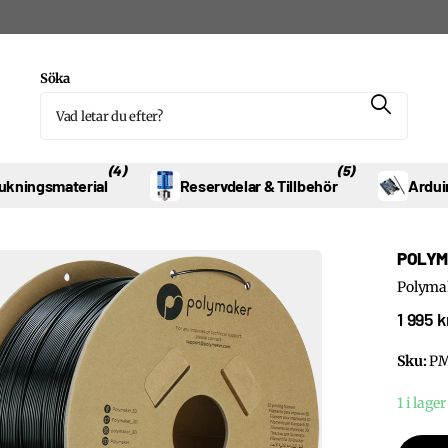
Söka
(4)
(5)
ukningsmaterial
Reservdelar & Tillbehör
Ardui
POLYM
Polyma
1 995 k
Sku:
PM
1 i lager