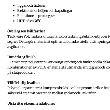
Jiggar och fixturer
Elektroniska höljen och kapslingar
Funktionella prototyper
HDT på ca 76
°C
Överlägsen hållfasthet
Tack vare Polymakers unika nanoförstärkningsteknik erbjuder P
seghet. Detta gör materialet optimalt för industriella tillämpni
avgörande.
Utmärkt ytfinish
Filamentet producerar tillverkningsverktyg och funktionella delar 
Kombinationen av PETG-materialets utmärkta smidighet och koln
på slutprodukten.
Tillförlitlig kvalitet
Polymaker garanterar kompromisslös kvalitet genom strikta intern
säkerställer jämn prestanda mellan spolar och utskrifter.
Utskriftsrekommendationer