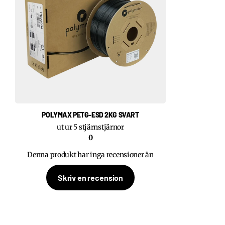
POLYMAX PETG-ESD 2KG SVART
ut ur 5 stjärnstjärnor
0
Denna produkt har inga recensioner än
Skriv en recension