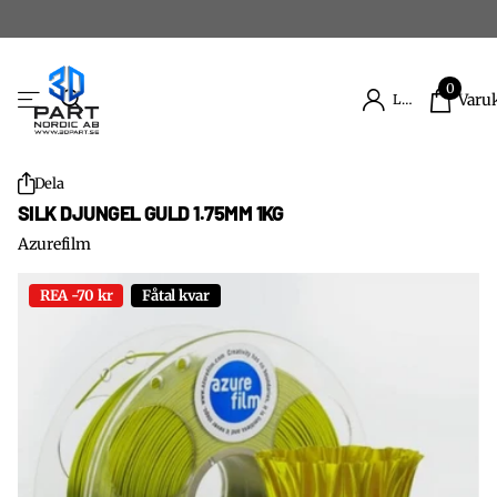
0
Varu
Logga in
Dela
SILK DJUNGEL GULD 1.75MM 1KG
Azurefilm
REA -70 kr
Fåtal kvar