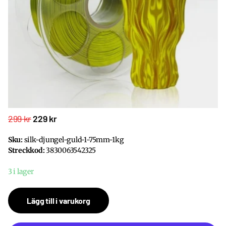
299 kr
229 kr
Sku:
silk-djungel-guld-1-75mm-1kg
Streckkod:
3830063542325
3 i lager
Lägg till i varukorg